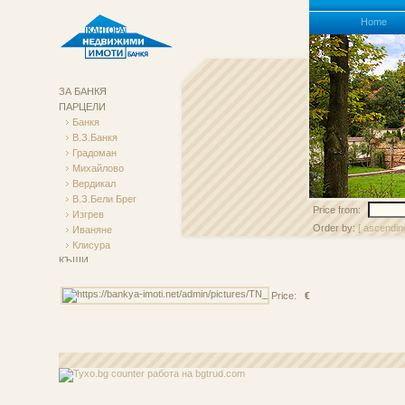
Homе
ЗА БАНКЯ
ПАРЦЕЛИ
Банкя
В.з.Банкя
Градоман
Михайлово
Вердикал
В.з.Бели Брег
Price from:
Изгрев
Order by:
[ ascendin
Иваняне
Клисура
КЪЩИ
АПАРТАМЕНТИ
Търговски Обекти
Price:
€
НАЕМИ
работа
на bgtrud.com