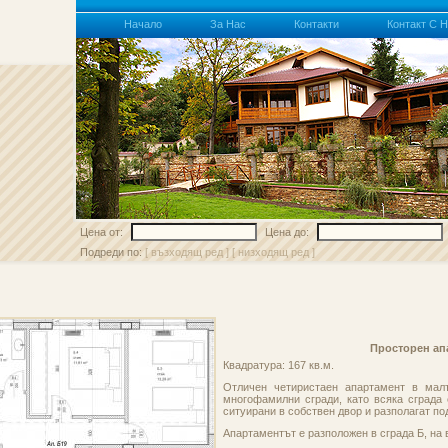
Начало
За Нас
Контакти
Контакт С 
Цена от:
Цена до:
Подреди по:
[ възходящ ред ]
[ низходящ ред ]
Просторен ап
Квадратура: 167 кв.м.
Отличен четиристаен апартамент в мал
многофамилни сгради, като всяка сграда 
ситуирани в собствен двор и разполагат по
Апартаментът е разположен в сграда Б, на 