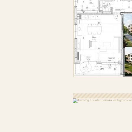
работа
на bgtrud.co