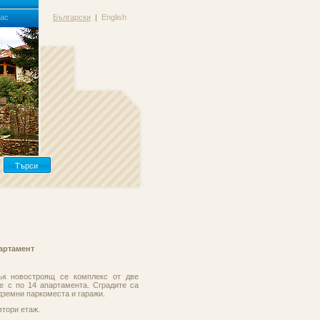
Нас
Български
|
English
Търси
артамент
ък новостроящ се комплекс от две
е с по 14 апартамента. Сградите са
дземни паркоместа и гаражи.
втори етаж.