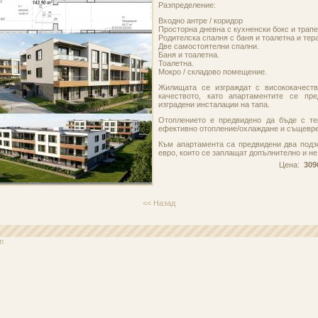
Разпределение:
Входно антре / коридор
Просторна дневна с кухненски бокс и трапез
Родителска спалня с баня и тоалетна и тер
Две самостоятелни спални.
Баня и тоалетна.
Тоалетна.
Мокро / складово помещение.
Жилищата се изграждат с висококачеств
качеството, като апартаментите се пр
изградени инсталации на тапа.
Отоплението е предвидено да бъде с те
ефективно отопление/охлаждане и същевре
Към апартамента са предвидени два подз
евро, които се заплащат допълнително и не
Цена:
309
<< Назад
m