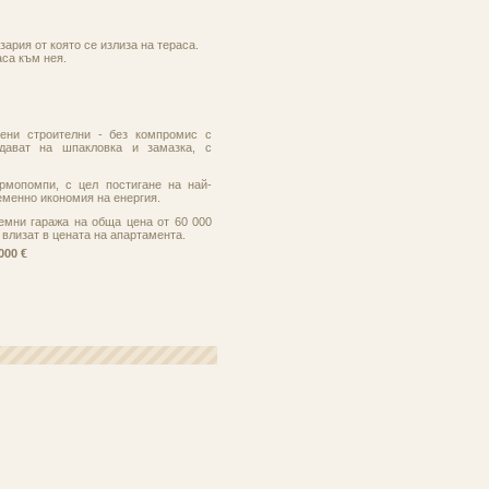
ария от която се излиза на тераса.
аса към нея.
ени строителни - без компромис с
едават на шпакловка и замазка, с
рмопомпи, с цел постигане на най-
менно икономия на енергия.
емни гаража на обща цена от 60 000
 влизат в цената на апартамента.
000 €