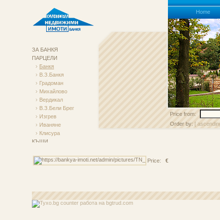
Homе
ЗА БАНКЯ
ПАРЦЕЛИ
Банкя
В.з.Банкя
Градоман
Михайлово
Вердикал
В.з.Бели Брег
Price from:
Изгрев
Order by:
[ ascendin
Иваняне
Клисура
КЪЩИ
АПАРТАМЕНТИ
Търговски Обекти
Price:
€
НАЕМИ
работа
на bgtrud.com