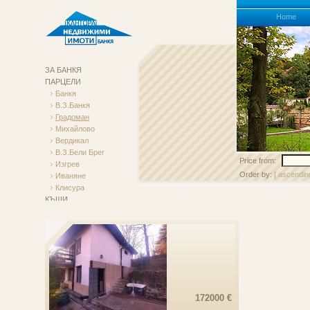
Homе
ЗА БАНКЯ
ПАРЦЕЛИ
Банкя
В.з.Банкя
Градоман
Михайлово
Вердикал
В.з.Бели Брег
Price from:
Изгрев
Order by:
[ ascendin
Иваняне
Клисура
КЪЩИ
АПАРТАМЕНТИ
Търговски Обекти
НАЕМИ
172000 €