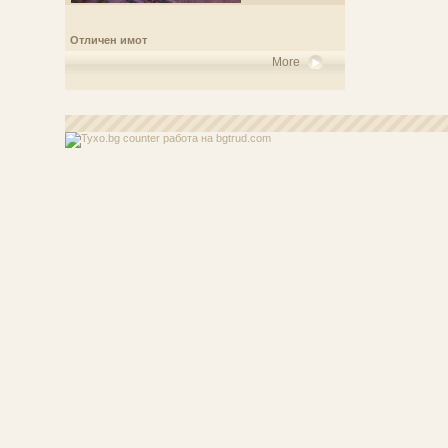
Отличен имот
More
работа
на bgtrud.com