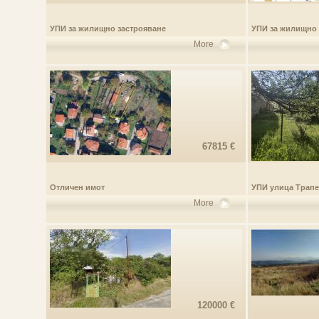
УПИ за жилищно застрояване
УПИ за жилищно 
More
67815 €
Отличен имот
УПИ улица Трапе
More
120000 €