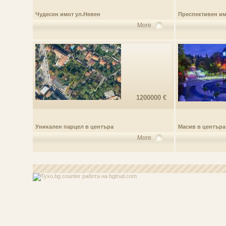
Чудесен имот ул.Невен
Преспективен и
More
1200000 €
Уникален парцел в центъра
Масив в центъра
More
работа
на bgtrud.com