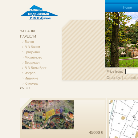
Homе
ЗА БАНКЯ
ПАРЦЕЛИ
Банкя
В.з.Банкя
Градоман
Михайлово
Вердикал
В.з.Бели Брег
Price from:
Изгрев
Order by:
[ ascendin
Иваняне
Клисура
КЪЩИ
АПАРТАМЕНТИ
Търговски Обекти
НАЕМИ
45000 €