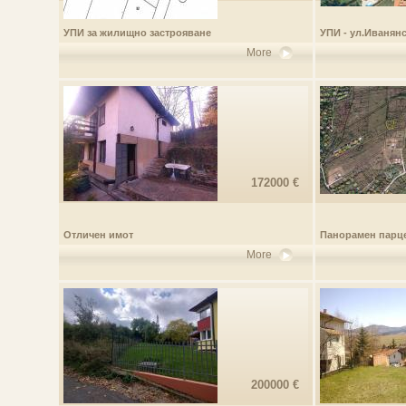
УПИ за жилищно застрояване
УПИ - ул.Иванян
More
172000 €
Отличен имот
Панорамен парц
More
200000 €