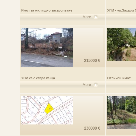
Имот за жилищно застрояване
УПИ - ул.Захари
More
215000 €
УПИ със стара къща
Отличен имот
More
230000 €