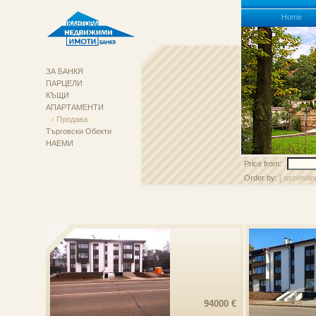
Homе
ЗА БАНКЯ
ПАРЦЕЛИ
КЪЩИ
АПАРТАМЕНТИ
Продава
Търговски Обекти
НАЕМИ
Price from:
Order by:
[ ascendin
94000 €